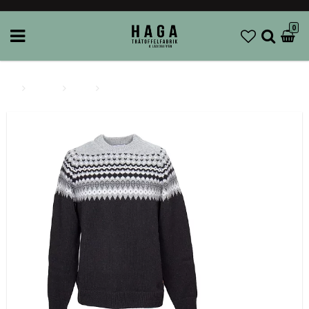
0
Brands
Sätila
Sätila - Sarek Tröja Svart