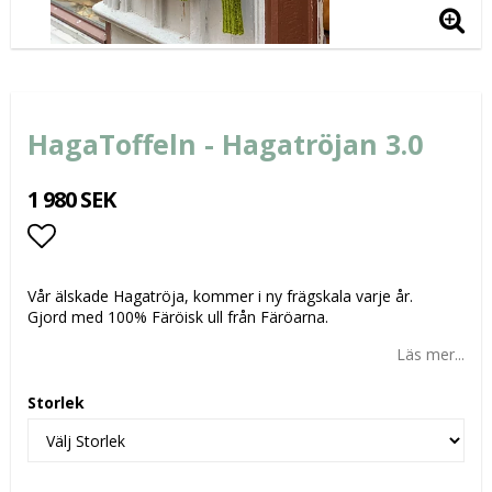
HagaToffeln - Hagatröjan 3.0
1 980 SEK
Lägg till i favoritlistan
Vår älskade Hagatröja, kommer i ny frägskala varje år.
Gjord med 100% Färöisk ull från Färöarna.
Läs mer...
Storlek