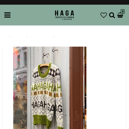
0
Brands
HagaToffeln
HagaToffeln - Hagatröjan 3.0